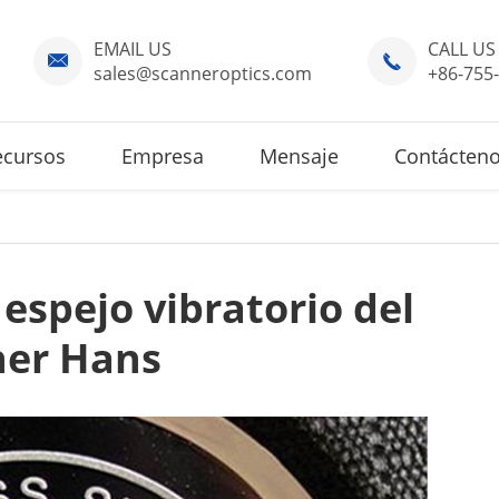
EMAIL US
CALL US


sales@scanneroptics.com
+86-755
ecursos
Empresa
Mensaje
Contácteno
espejo vibratorio del
ner Hans