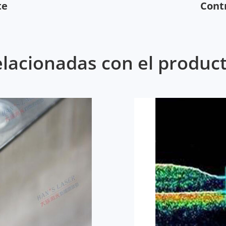
te
Contr
elacionadas con el produ