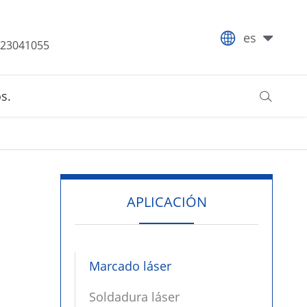

es
-23041055
s.

APLICACIÓN
Marcado láser
Soldadura láser